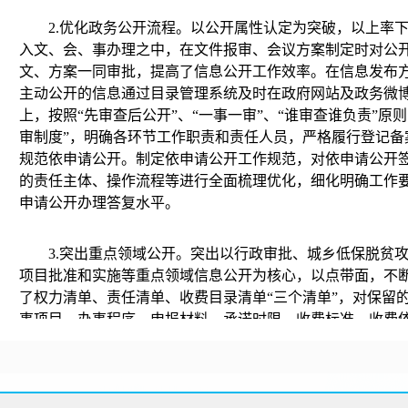
2.
优化政务公开流程。
以公开属性认定为突破，以上率
入文、会、事办理之中，在文件报审、会议方案制定时对公
文、方案一同审批，提高了信息公开工作效率。在信息发布
主动公开的信息通过目录管理系统及时在政府网站及政务微
上，按照“先审查后公开”、“一事一审”、“谁审查谁负责”原
审制度”，明确各环节工作职责和责任人员，严格履行登记备
规范依申请公开。制定依申请公开工作规范，对依申请公开
的责任主体、操作流程等进行全面梳理优化，细化明确工作
申请公开办理答复水平。
3.
突出重点领域公开。
突出以行政审批、城乡低保脱贫
项目批准和实施等重点领域信息公开为核心，以点带面，不
了权力清单、责任清单、收费目录清单“三个清单”，对保留的
事项目、办事程序、申报材料、承诺时限、收费标准、收费
范，使服务项目、办理程序一目了然，明明白白，全方位为
（二）其他需要报告的（基本工作）情况。