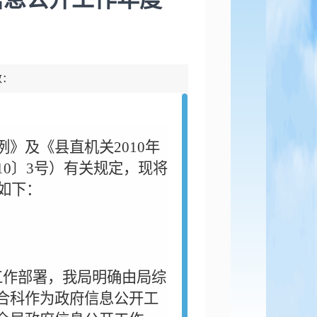
数：
例》及《县直机关
2010
年
10
〕
3
号）有关规定，现将
如下：
工作部署，我局明确由局综
合科作为政府信息公开工