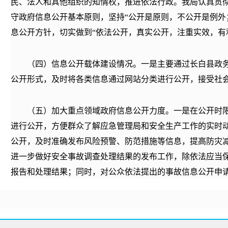
民、法人和其他组织的知情权，推进依法行政。我局认真贯
守政府信息公开基本原则，坚持
“公开是原则，不公开是例外
息公开方针，切实做到“依法公开，真实公开，注重实效，有
（四）信息公开载体建设情况。
一是主要通过长白县政
公开形式，及时将各类信息通过网站分类进行公开，接受社
（五）加大重点领域政府信息公开力度。
一是在公开时
进行公开，方便群众了解应急管理局和安全生产工作的实时
公开，及时准确发布风险预警、防范措施等信息，提高防灾
进一步做好安全事故调查处理结果的发布工作，除依法应当
报告和处理结果；同时，对公众依法提出的事故信息公开申
的予以公开。四是认真受理群众关于安全生产隐患问题的投
一步排查治理安全生产隐患，确保全县社会一方平安，我局
广大群众积极参与安全生产隐患的排查治理，群众的投诉一