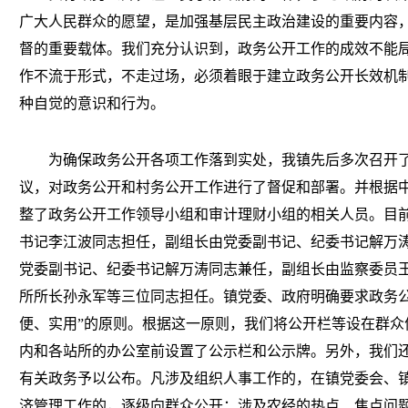
广大人民群众的愿望，是加强基层民主政治建设的重要内容
督的重要载体。我们充分认识到，政务公开工作的成效不能
作不流于形式，不走过场，必须着眼于建立政务公开长效机
种自觉的意识和行为。
为确保政务公开各项工作落到实处，我镇先后多次召开了
议，对政务公开和村务公开工作进行了督促和部署。并根据
整了政务公开工作领导小组和审计理财小组的相关人员。目
书记李江波同志担任，副组长由党委副书记、纪委书记解万
党委副书记、纪委书记解万涛同志兼任，副组长由监察委员
所所长孙永军等三位同志担任。镇党委、政府明确要求政务公
便、实用”的原则。根据这一原则，我们将公开栏等设在群众
内和各站所的办公室前设置了公示栏和公示牌。另外，我们
有关政务予以公布。凡涉及组织人事工作的，在镇党委会、
济管理工作的，逐级向群众公开；涉及农经的热点、焦点问