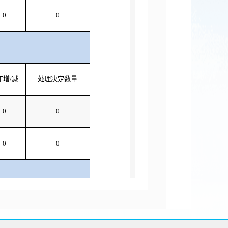
0
0
年增/减
处理决定数量
0
0
0
0
本年增/减