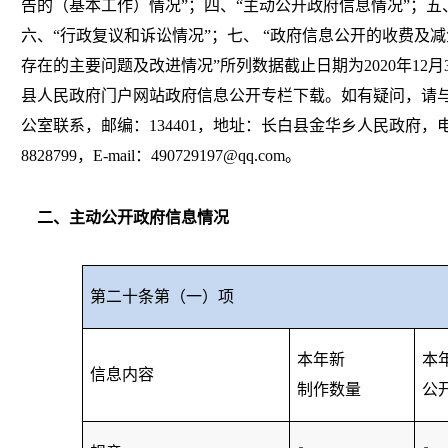
告的（基本工作）情况”；四、“主动公开政府信息情况”；五
六、“行政复议和诉讼情况”；七、 “政府信息公开的收费及
存在的主要问题及改进情况”所列数据截止日期为
2020
年
12
月
县人民政府门户网站政府信息公开专栏下载。如有疑问，请
公室联系，邮编：
134401
，地址：长白县金华乡人民政府，
8828799
，
E-mail
：
490729197@qq.com
。
二、主动公开政府信息情况
第二十条第（一）项
本年新
本
信息内容
制作数量
公